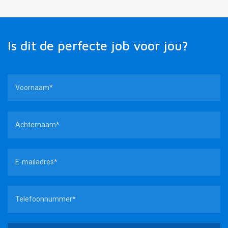
Is dit de perfecte job voor jou?
Ik zoek
werk
Openstaande vacatures
11
Open sollicitatie
Werken bij VRTU