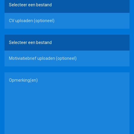
Ik zoek
Selecteer een bestand
kandidaten
CV uploaden (optioneel)
Voor werkgevers
Informatie aanvragen
Selecteer een bestand
Nieuws
Motiviatiebrief uploaden (optioneel)
Over VRTU
Contact