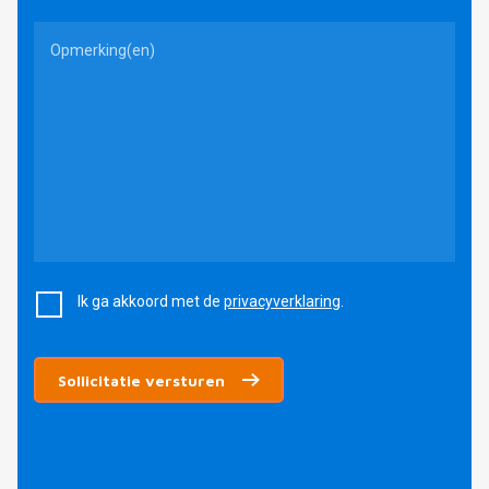
Ik zoek
werk
Openstaande vacatures
11
Open sollicitatie
Werken bij VRTU
Ik zoek
kandidaten
Voor werkgevers
Ik ga akkoord met de
privacyverklaring
.
Informatie aanvragen
Sollicitatie versturen
Nieuws
Over VRTU
Contact