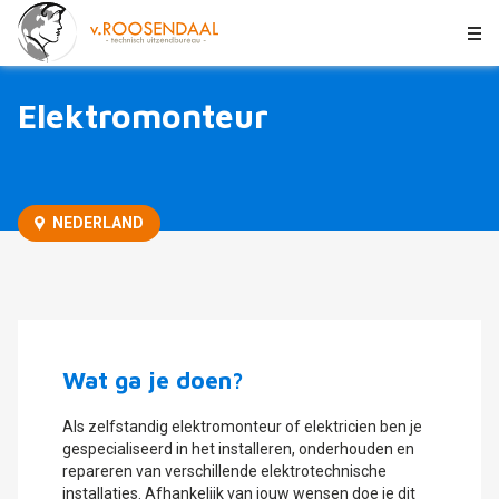
Elektromonteur
MBO
Tijdelijk/vast
€2500-3500
Elektromonteur
NEDERLAND
NEDERLAND
Wat ga je doen?
Als zelfstandig elektromonteur of elektricien ben je
gespecialiseerd in het installeren, onderhouden en
repareren van verschillende elektrotechnische
installaties. Afhankelijk van jouw wensen doe je dit