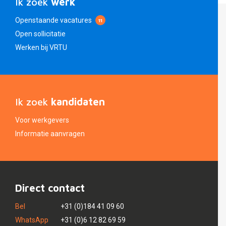
Ik zoek
werk
Openstaande vacatures
11
Open sollicitatie
Werken bij VRTU
Ik zoek
kandidaten
Voor werkgevers
Informatie aanvragen
Direct contact
Bel
+31 (0)184 41 09 60
WhatsApp
+31 (0)6 12 82 69 59