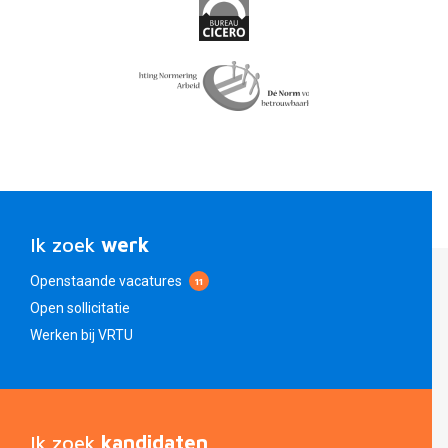
Ik zoek
werk
Openstaande vacatures
11
Open sollicitatie
Werken bij VRTU
Ik zoek
kandidaten