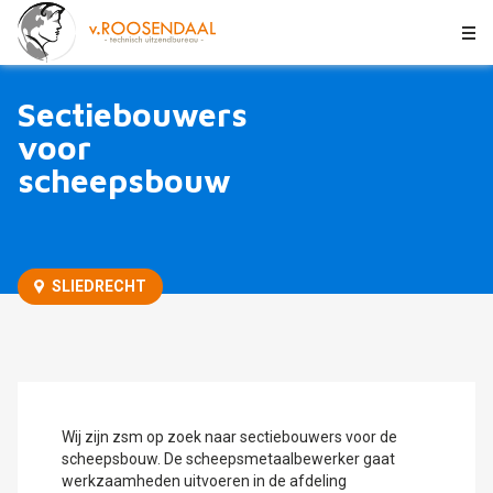
Sectiebouwers voor scheepsbouw
n.t.b.
Tijdelijk/vast
Goed salaris
Sectiebouwers
SLIEDRECHT
voor
scheepsbouw
SLIEDRECHT
Wij zijn zsm op zoek naar sectiebouwers voor de
scheepsbouw. De scheepsmetaalbewerker gaat
werkzaamheden uitvoeren in de afdeling