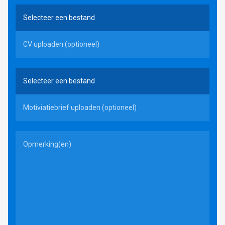
Werken bij VRTU
Selecteer een bestand
CV uploaden (optioneel)
Ik zoek
kandidaten
Selecteer een bestand
Voor werkgevers
Informatie aanvragen
Motiviatiebrief uploaden (optioneel)
Nieuws
Over VRTU
Contact