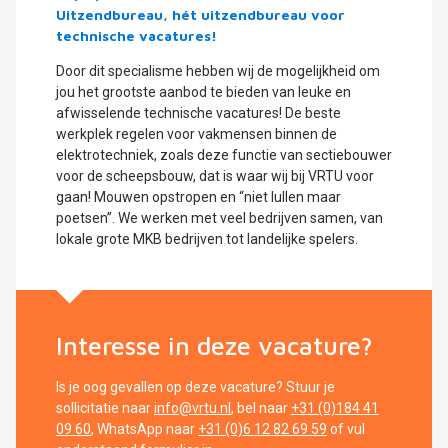
Uitzendbureau, hét uitzendbureau voor
technische vacatures!
Door dit specialisme hebben wij de mogelijkheid om
jou het grootste aanbod te bieden van leuke en
afwisselende technische vacatures! De beste
werkplek regelen voor vakmensen binnen de
elektrotechniek, zoals deze functie van sectiebouwer
voor de scheepsbouw, dat is waar wij bij VRTU voor
gaan! Mouwen opstropen en “niet lullen maar
poetsen”. We werken met veel bedrijven samen, van
lokale grote MKB bedrijven tot landelijke spelers.
Interesse in deze vacature?
Is je oog gevallen op deze vacature? Stuur je
sollicitatie naar
info@vrtu.nl
, bel naar
+31 (0)184 41
09 60
, WhatsApp naar
+31 (0)6 12 82 69 59
of vul